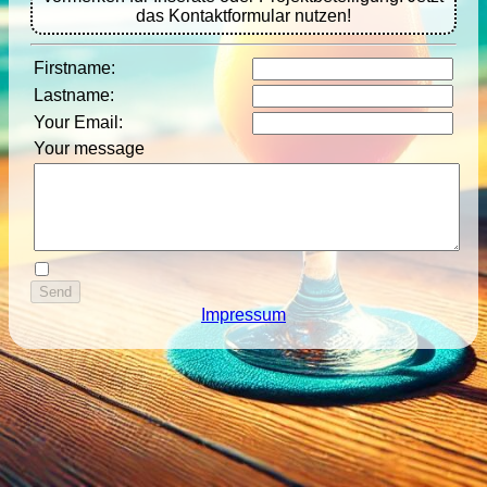
das Kontaktformular nutzen!
Firstname
:
Lastname
:
Your Email
:
Your message
Impressum